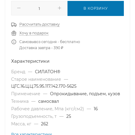
В КОРЗИНУ
Рассчитать доставку
Хочу в подарок
Самовывоз сегодня - бесплатно
Доставка завтра - 390 ₽
Характеристики
Бренд
—
СИЛАТОН®
Старое наименование
—
ЦГС.16.Ц.Ц.75.95.117.142.170-5625
Применение
—
Опрокидывание, подъем, кузов
Техника
—
самосвал
Рабочее давление, Мпа (кгс/см2)
—
16
Грузоподъемность, т
—
25
Масса, кг
—
262
Все характеристики