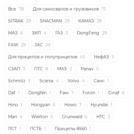
Все
78
Для самосвалов и грузовиков
75
SITRAK
29
SHACMAN
29
КАМАЗ
28
МАЗ
6
ЗИЛ
4
ГАЗ
3
DongFeng
29
FAW
29
JAC
29
Для прицепов и полуприцепов
43
НефАЗ
3
СЗАП
3
ПТС
8
МАЗ
2
Panav
5
Schmitz
3
Scania
4
Volvo
4
Самс
1
Daf
1
Dongfen
1
Faw
7
Foton
1
Ginaf
6
Hino
1
Hongyan
5
Howo
7
Hyundai
1
Man
4
Wielton
5
Grunwald
5
НТС
3
ПСТ
1
ПСТБ
1
Прицепы 8560
1