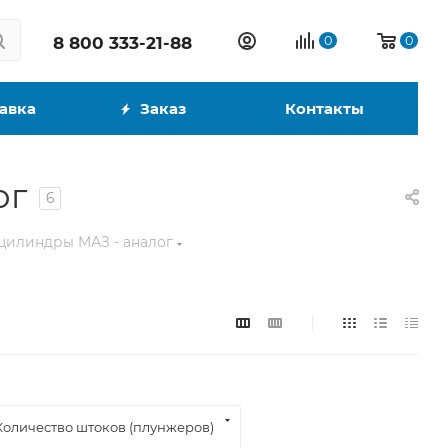
8 800 333-21-88
0
0
авка
Заказ
Контакты
ог
6
Двухштоковые
цилиндры МАЗ - аналог
Трехштоковые
Четырехштоковые
Пятиштоковые
Шестиштоковые
Телескопические
Одностороннего
Количество штоков (плунжеров)
действия