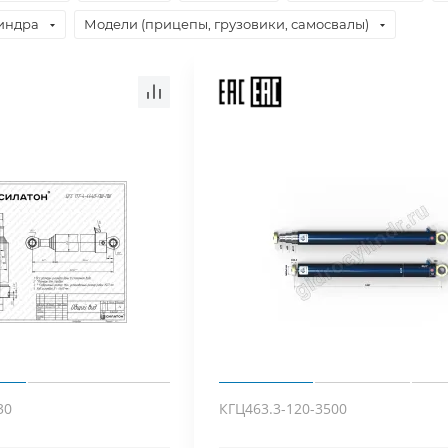
Hino
Прочие
индра
Модели (прицепы, грузовики, самосвалы)
Howo
Man
Grunwald
ПСТ
Прицепы
8560
30
КГЦ463.3-120-3500