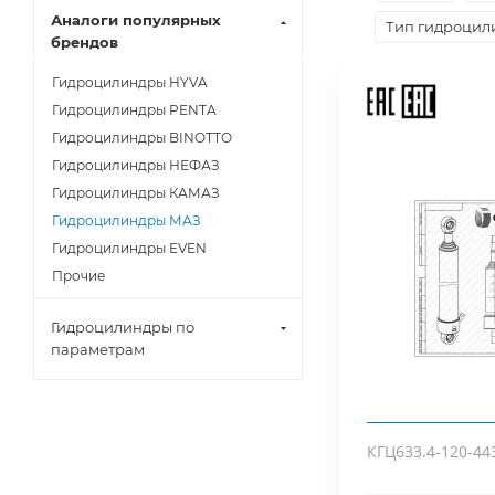
DongFeng
Ginaf
Аналоги популярных
Тип гидроцил
JAC
Hongyan
брендов
Hyundai
Гидроцилиндры HYVA
Wielton
Гидроцилиндры PENTA
Гидроцилиндры BINOTTO
НТС
Гидроцилиндры НЕФАЗ
ПСТБ
Гидроцилиндры КАМАЗ
Гидроцилиндры МАЗ
Гидроцилиндры EVEN
Прочие
Гидроцилиндры по
параметрам
КГЦ633.4-120-44