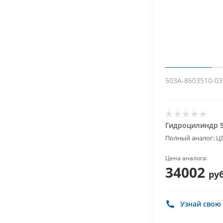
503А-8603510-03
Гидроцилиндр 5
Полный аналог: ЦГ
Цена аналога:
34002
руб
Узнай свою