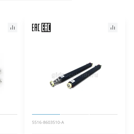
5516-8603510-A