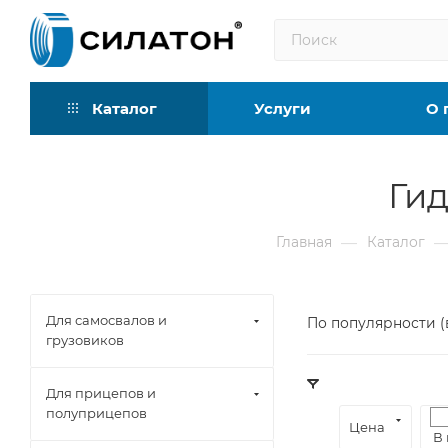
Каталог
Услуги
О 
Ги
SITRAK
НефАЗ
—
Главная
Каталог
SHACMAN
ПТС
КАМАЗ
Тонар
МАЗ
Schmitz
Для самосвалов и
По популярности (
грузовиков
ЗИЛ
Volvo
ГАЗ
Daf
Для прицепов и
полуприцепов
FAW
Faw
Цена
В