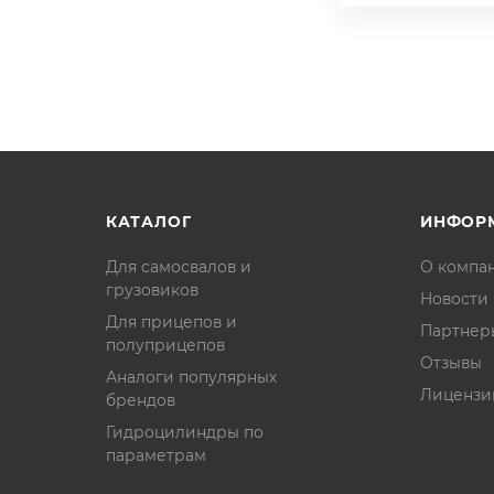
КАТАЛОГ
ИНФОР
Для самосвалов и
О компа
грузовиков
Новости
Для прицепов и
Партнер
полуприцепов
Отзывы
Аналоги популярных
Лицензи
брендов
Гидроцилиндры по
параметрам