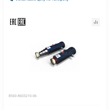
8560-8603210-06